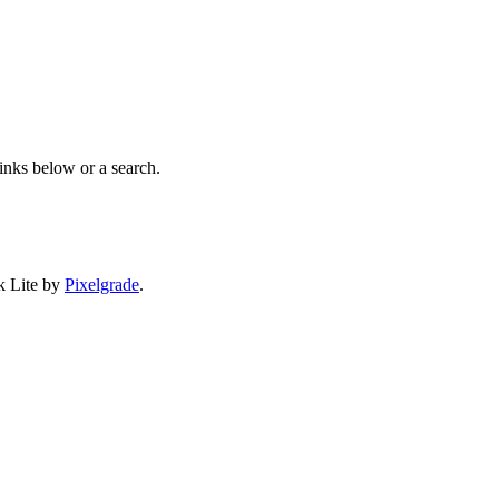
links below or a search.
k Lite by
Pixelgrade
.